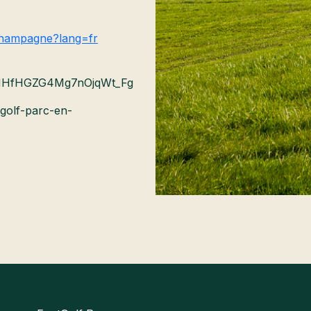
champagne?lang=fr
RNHfHGZG4Mg7nOjqWt_Fg
tgolf-parc-en-