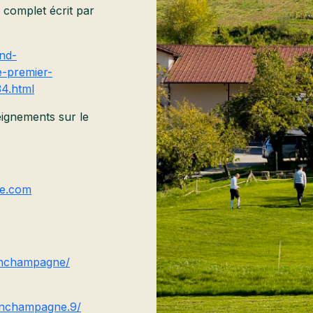
 complet écrit par
and-
e-premier-
34.html
ignements sur le
ne.com
:
enchampagne/
enchampagne.9/