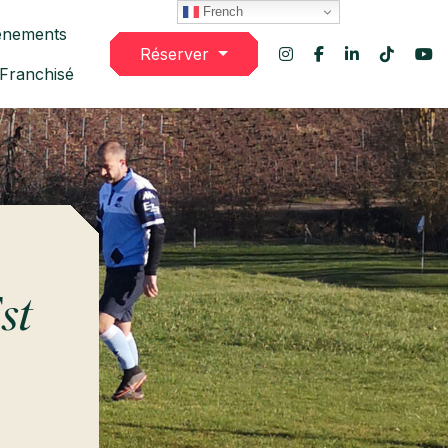
French
énements
Réserver
 Franchisé
st