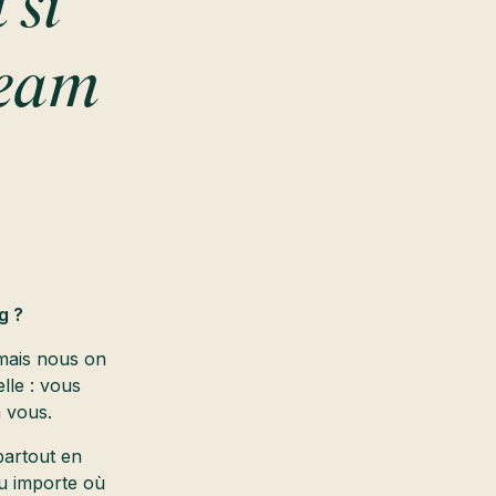
 si
team
g ?
mais nous on
lle : vous
à vous.
partout en
eu importe où