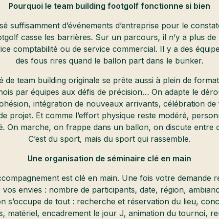
Pourquoi le team building footgolf fonctionne si bien
sé suffisamment d’événements d’entreprise pour le consta
ootgolf casse les barrières. Sur un parcours, il n’y a plus de
ice comptabilité ou de service commercial. Il y a des équipe
des fous rires quand le ballon part dans le bunker.
té de team building originale se prête aussi à plein de format
nois par équipes aux défis de précision… On adapte le déro
 cohésion, intégration de nouveaux arrivants, célébration de 
e projet. Et comme l’effort physique reste modéré, person
lté. On marche, on frappe dans un ballon, on discute entre 
C’est du sport, mais du sport qui rassemble.
Une organisation de séminaire clé en main
ccompagnement est clé en main. Une fois votre demande r
vos envies : nombre de participants, date, région, ambian
on s’occupe de tout : recherche et réservation du lieu, con
, matériel, encadrement le jour J, animation du tournoi, r