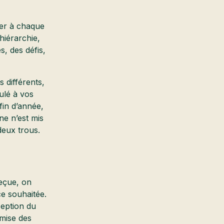
ter à chaque
 hiérarchie,
s, des défis,
s différents,
ulé à vos
fin d’année,
ne n’est mis
deux trous.
eçue, on
ce souhaitée.
ception du
emise des