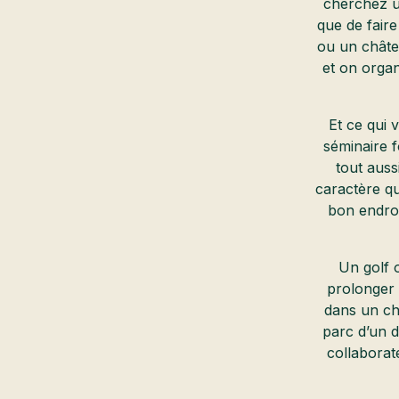
cherchez un
que de fair
ou un châte
et on organ
Et ce qui 
séminaire f
tout auss
caractère qu
bon endroi
Un golf 
prolonger 
dans un ch
parc d’un d
collaborat