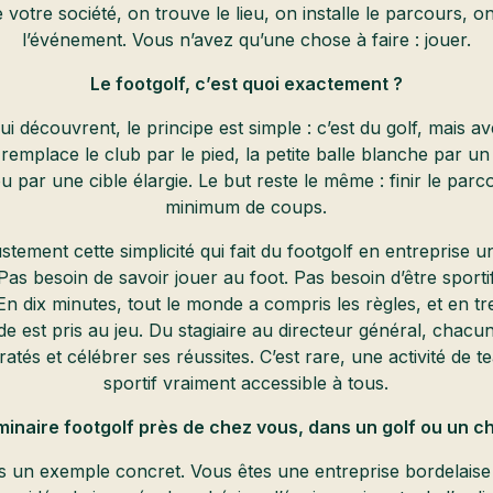
 votre société, on trouve le lieu, on installe le parcours, 
l’événement. Vous n’avez qu’une chose à faire : jouer.
Le footgolf, c’est quoi exactement ?
i découvrent, le principe est simple : c’est du golf, mais a
remplace le club par le pied, la petite balle blanche par un 
rou par une cible élargie. Le but reste le même : finir le par
minimum de coups.
justement cette simplicité qui fait du footgolf en entreprise un
Pas besoin de savoir jouer au foot. Pas besoin d’être sporti
 En dix minutes, tout le monde a compris les règles, et en tr
de est pris au jeu. Du stagiaire au directeur général, chacun
 ratés et célébrer ses réussites. C’est rare, une activité de t
sportif vraiment accessible à tous.
minaire footgolf près de chez vous, dans un golf ou un c
 un exemple concret. Vous êtes une entreprise bordelaise