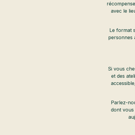
récompenses.
avec le li
Le format s
personnes a
Si vous che
et des atel
accessible
Parlez-nou
dont vous
au