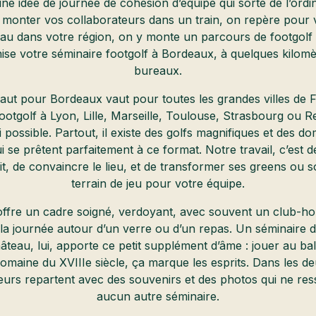
e idée de journée de cohésion d’équipe qui sorte de l’ordin
e monter vos collaborateurs dans un train, on repère pour 
au dans votre région, on y monte un parcours de footgolf
ise votre séminaire footgolf à Bordeaux, à quelques kilom
bureaux.
vaut pour Bordeaux vaut pour toutes les grandes villes de 
ootgolf à Lyon, Lille, Marseille, Toulouse, Strasbourg ou R
i possible. Partout, il existe des golfs magnifiques et des d
i se prêtent parfaitement à ce format. Notre travail, c’est d
t, de convaincre le lieu, et de transformer ses greens ou 
terrain de jeu pour votre équipe.
offre un cadre soigné, verdoyant, avec souvent un club-h
la journée autour d’un verre ou d’un repas. Un séminaire d
âteau, lui, apporte ce petit supplément d’âme : jouer au bal
omaine du XVIIIe siècle, ça marque les esprits. Dans les d
eurs repartent avec des souvenirs et des photos qui ne re
aucun autre séminaire.