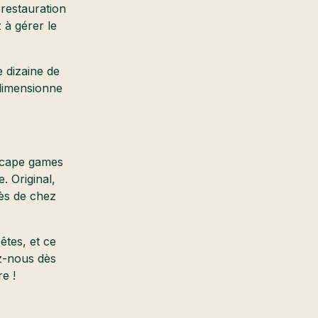
 restauration
 à gérer le
e dizaine de
 dimensionne
escape games
e. Original,
rès de chez
êtes, et ce
z-nous dès
e !