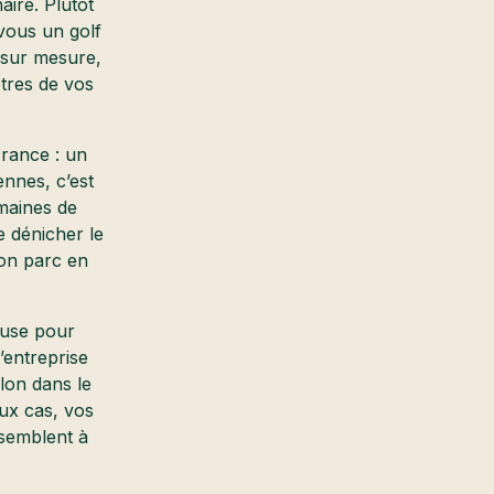
aire. Plutôt
vous un golf
 sur mesure,
ètres de vos
France : un
ennes, c’est
omaines de
e dénicher le
son parc en
ouse pour
’entreprise
lon dans le
eux cas, vos
ssemblent à