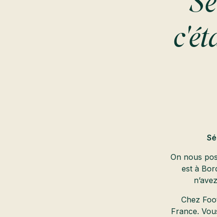
Sé
c'é
Sé
On nous pose
est à Bor
n’avez
Chez Foot
France. Vous