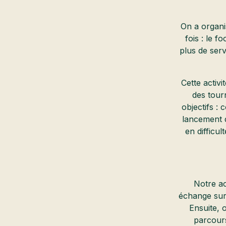
On a organi
fois : le f
plus de serv
Cette activi
des tour
objectifs :
lancement d
en difficu
Notre a
échange sur 
Ensuite, 
parcours