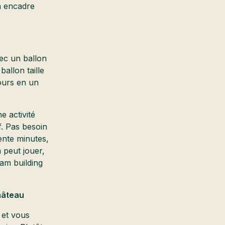
on encadre
vec un ballon
ballon taille
cours en un
e activité
f. Pas besoin
ente minutes,
 peut jouer,
eam building
hâteau
 et vous