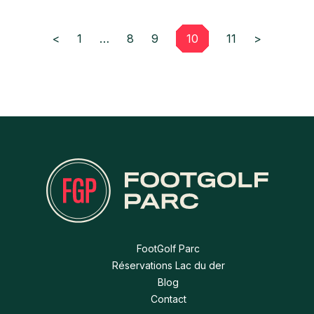
<
1
…
8
9
10
11
>
FootGolf Parc
Réservations Lac du der
Blog
Contact